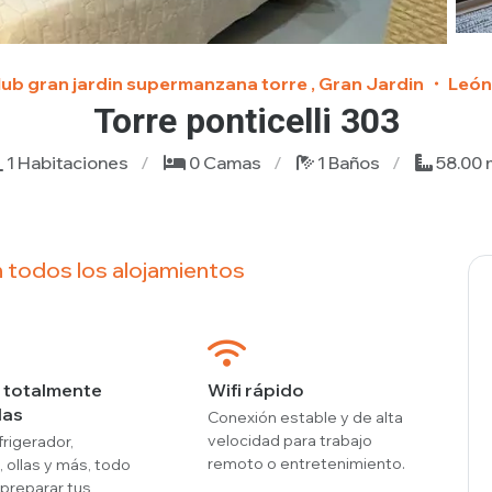
lub gran jardin supermanzana torre , Gran Jardin ・ León
Torre ponticelli 303
1 Habitaciones
0 Camas
1 Baños
58.00 
 todos los alojamientos
 totalmente
Wifi rápido
das
Conexión estable y de alta
velocidad para trabajo
frigerador,
remoto o entretenimiento.
, ollas y más, todo
 preparar tus