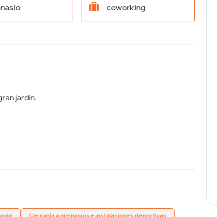
nasio
coworking
ran jardin.
odo
Cercanía a gimnasios e instalaciones deportivas