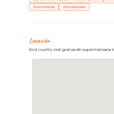
Área tranquila
Alta seguridad
Locación
blvd country club gran jardin supermanzana to