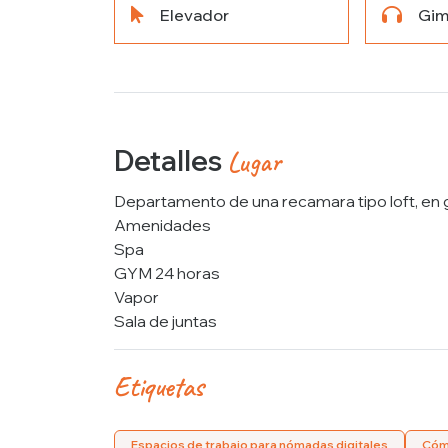
Elevador
Gim
Detalles
Lugar
Departamento de una recamara tipo loft, en g
Amenidades
Spa
GYM 24 horas
Vapor
Sala de juntas
Etiquetas
Espacios de trabajo para nómadas digitales
Cóm