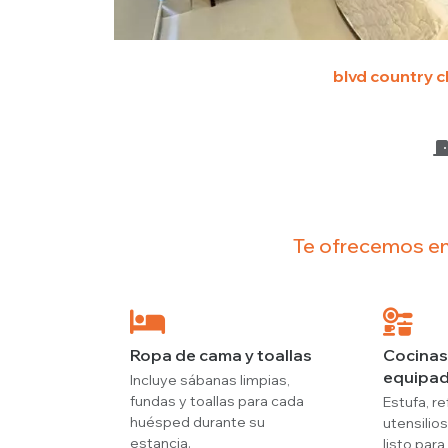
blvd country c
Te ofrecemos en
Ropa de cama y toallas
Cocinas
equipa
Incluye sábanas limpias,
fundas y toallas para cada
Estufa, re
huésped durante su
utensilios
estancia.
listo para